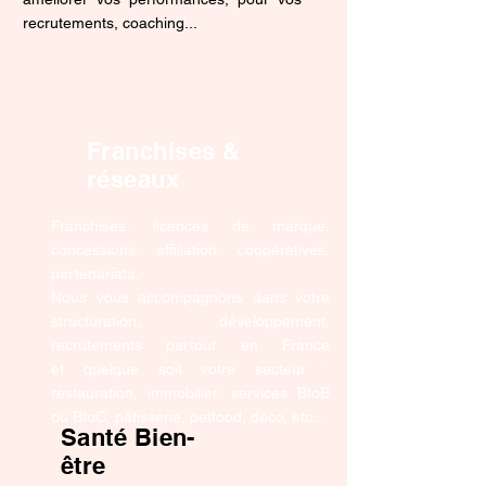
recrutements, coaching...
Franchises &
réseaux
Franchises, licences de marque,
concessions, affiliation, coopératives,
partenariats,
Nous vous accompagnons dans votre
structuration, développement,
recrutements partout en France
et
quelque soit votre secteur :
restauration, immobilier, services BtoB
ou BtoC, pâtisserie, petfood, déco, etc...
Santé Bien-
être