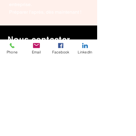
entreprise.
Préparer l'après, dès maintenant !
Nous contacter
Phone
Email
Facebook
LinkedIn
E-mail:
contact@goodsense-
consulting.com
Adresse:
17
, Avenue du Parc,
33610 Canéjan, France
Téléphone:
06 62 01 42 90
/
06 73 77 67 18