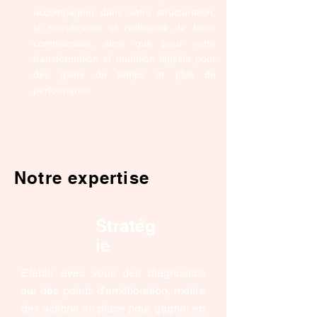
accompagner dans votre structuration,
le recrutmeent et l'efficacité de force
commerciale, ainsi que pour votre
transformation et mutation digitale pour
des gains de temps et plus de
performance
Notre expertise
Stratég
ie
Etablir avec vous des diagnostics
sur des points d'amélioration, mettre
des actions en place pour gagner en