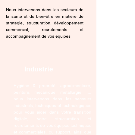
Nous intervenons dans les secteurs de
la santé et du bien-être en matière de
stratégie, structuration, développement
commercial, recrutements et
accompagnement de vos équipes
Industrie
Hygiène & propreté, agroalimentaire,
peinture, mécanique, métallurgie, ....
nous intervenons dans les secteurs
industriels, techniques et technologiques
pour vous aider dans votre transition
digitale, votre structuration et
recrutements de vos équipes techniques
et commerciales, ou support, ainsi que