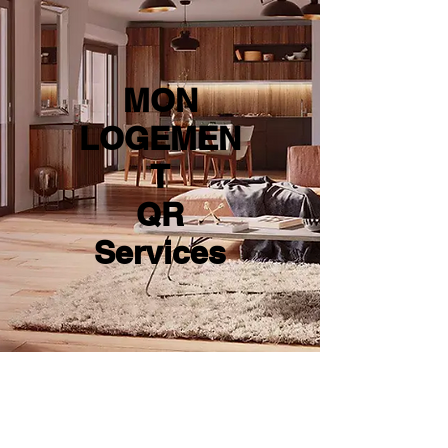
MON
LOGEMEN
T
QR
Services