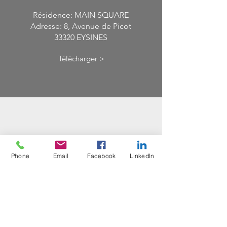
Résidence: MAIN SQUARE
Adresse: 8, Avenue de Picot
33320 EYSINES
Télécharger >
Phone
Email
Facebook
LinkedIn
DPE
Votre Diagnostique de
Performance Energétique
Télécharger >