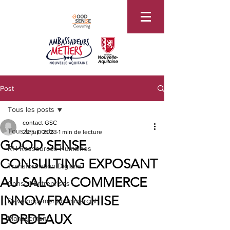
Post
Tous les posts
contact GSC
Tous les posts
22 juil. 2023
1 min de lecture
GOOD SENSE
RH Ressources Humaines
CONSULTING EXPOSANT
Transformation Digitale
AU SALON COMMERCE
Conseil Entreprises
INNOV FRANCHISE
Developpement commercial
BORDEAUX
Management