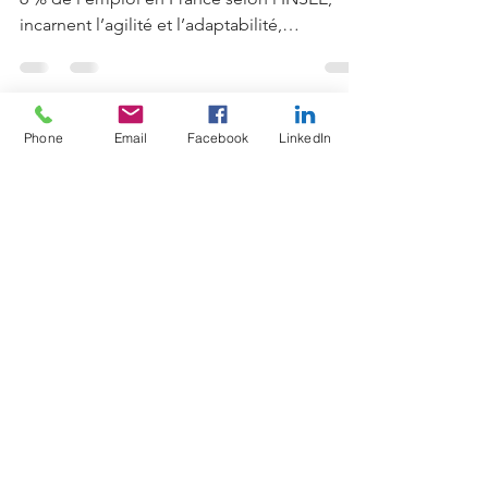
du commerce
Les artisans et commerçants, qui constituent
6 % de l’emploi en France selon l’INSEE,
incarnent l’agilité et l’adaptabilité,
competence
Phone
Email
Facebook
LinkedIn