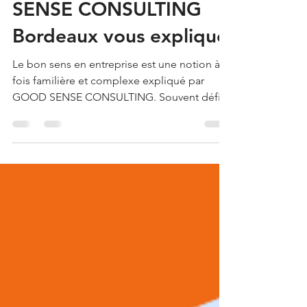
PARLE-T-ON ? GOOD
SENSE CONSULTING
Bordeaux vous explique
Le bon sens en entreprise est une notion à la
fois familière et complexe expliqué par
GOOD SENSE CONSULTING. Souvent défini
comme la capacité à juger sainement, de
manière raisonnable et pratique, il s'oppose
à la complication inutile ou à l'abstraction
pure.