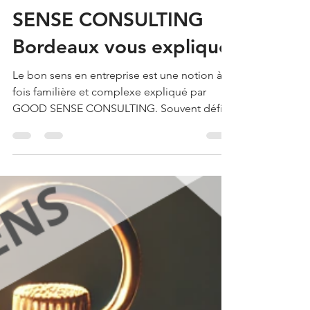
ENTREPRISE DE QUOI
PARLE-T-ON ? GOOD
SENSE CONSULTING
Bordeaux vous explique
Le bon sens en entreprise est une notion à la
fois familière et complexe expliqué par
GOOD SENSE CONSULTING. Souvent défini
comme la capacité à juger sainement, de
manière raisonnable et pratique, il s'oppose
à la complication inutile ou à l'abstraction
pure.