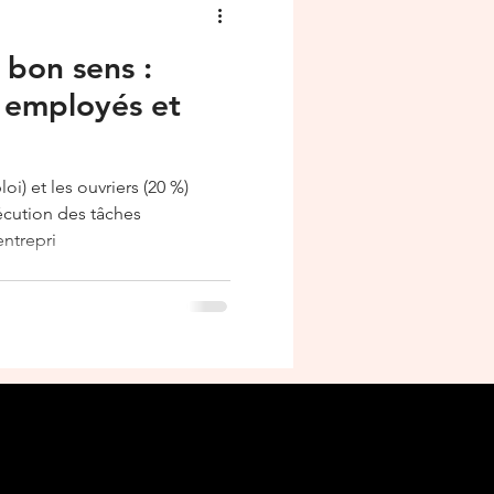
 bon sens :
s employés et
i) et les ouvriers (20 %)
xécution des tâches
entrepri