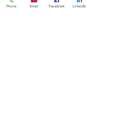
Phone
Email
Facebook
LinkedIn
contact93502
2 min de lecture
RH et Digital
Transition digitale et RH